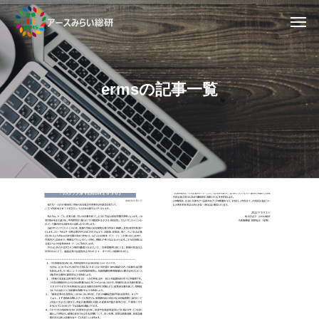
e
r
m
s
の
記
事
一
覧