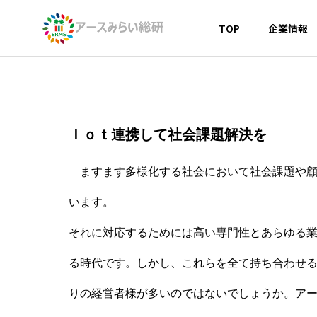
TOP
企業情報
OVERVIE
Ｉｏｔ連携して社会課題解決を
会社概要
ますます多様化する社会において社会課題や顧
会社概要
事業内容
います。
それに対応するためには高い専門性とあらゆる
GREETING
ご挨拶
る時代です。しかし、これらを全て持ち合わせ
DX戦略/
りの経営者様が多いのではないでしょうか。ア
DX戦略から