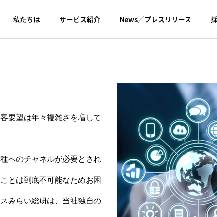
私たちは
サービス紹介
News／プレスリリース
W
PHILOSOPHY
基本理念
客要望は年々複雑さを増して
業種へのチャネルが必要とされ
BRAND
事業ブランド
ることは到底不可能なためお困
実装
新規事業開発
PMO支
ースみらい総研は、当社独自の
実装まで
新規事業の総合支援
プロジェク