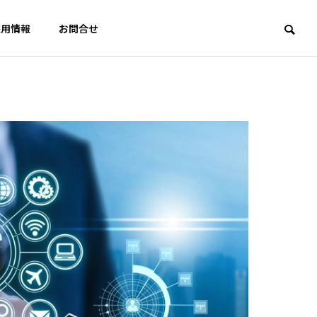
採用情報
お問合せ
HISTORY
取引実績
POLICY
方針
援
AI支援サービス
ト実行支援
AI開発／AI活用講座