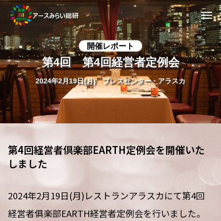
開催レポート
第4回 第4回経営者定例会
2024年2月19日(月) プレスセンター・アラスカ
第4回経営者倶楽部EARTH定例会
を開催いた
しました
2024年2月19日(月)レストランアラスカにて第4回
経営者俱楽部EARTH経営者定例会を行いました。