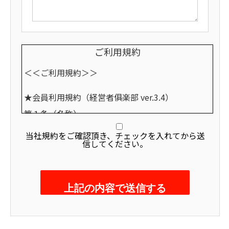
ご利用規約
＜＜ご利用規約＞＞
★会員利用規約（経営者俱楽部
ver.3.4）
第１条（名称）
当倶楽部は、株式会社アースみらい総研（以下「当
当社規約をご確認頂き、チェックを入れてから送
信してください。
社」）によって、企画運営されるビジネス支援サー
ビスであり「経営者俱楽部EARTH」と称します
（以下「当倶楽部」）。また、当倶楽部の会員の
皆様を「会員の皆様」と称します。
第２条（目的）
当倶楽部は、会員の皆様が抱える経営課題支援を