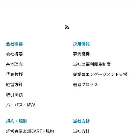
主目的とし、事業発展に尽力致します。以下は具体
例です。
【例えば、こんなご期待にお応えします】※プラ
ンによって異なります。
会社概要
採用情報
・経営の最新情報や勉強がしたい。
会社概要
募集職種
・価値創造のため新たな人脈を増やしたい。
基本理念
当社の福利厚生制度
・経営者同士の仲間を増やしたい
代表挨拶
従業員エンゲージメント支援
・各経営課題について研究交流を深めたい。
経営方針
選考プロセス
・既存事業にイノベーションを興したい。
・顧客開拓、協業先開拓、採用力向上に繋げた
取引実績
い。
パーパス・MVV
【経営課題の具体例】
規約・規則
当社方針
(1)DX／テクノロジー／ＩＴシステム
経営者俱楽部EARTH規約
当社方針
(2)事業承継、Ｍ＆Ａ